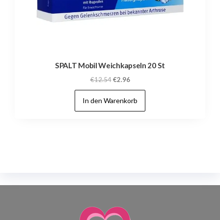
SPALT Mobil Weichkapseln 20 St
Ursprünglicher
Aktueller
€
12.54
€
2.96
Preis
Preis
In den Warenkorb
war:
ist:
€12.54
€2.96.