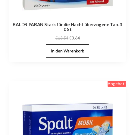
BALDRIPARAN Stark für die Nacht überzogene Tab. 3
0 St
Ursprünglicher
Aktueller
€
13.54
€
3.64
Preis
Preis
In den Warenkorb
war:
ist:
€13.54
€3.64.
Angebot!