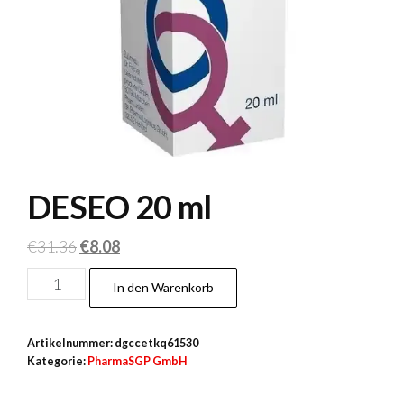
DESEO 20 ml
Ursprünglicher
Aktueller
€
31.36
€
8.08
Preis
Preis
DESEO
In den Warenkorb
war:
ist:
20 ml
€31.36
€8.08.
Menge
Artikelnummer:
dgccetkq61530
Kategorie:
PharmaSGP GmbH