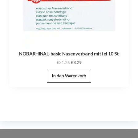
NOBARHINAL-basic Nasenverband mittel 10 St
Ursprünglicher
Aktueller
€
31.26
€
8.29
Preis
Preis
In den Warenkorb
war:
ist:
€31.26
€8.29.