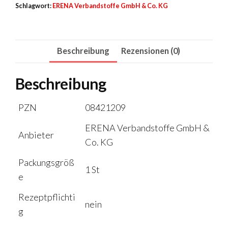
Menge
Schlagwort:
ERENA Verbandstoffe GmbH & Co. KG
Beschreibung
Rezensionen (0)
Beschreibung
PZN
08421209
ERENA Verbandstoffe GmbH &
Anbieter
Co. KG
Packungsgröß
1 St
e
Rezeptpflichti
nein
g