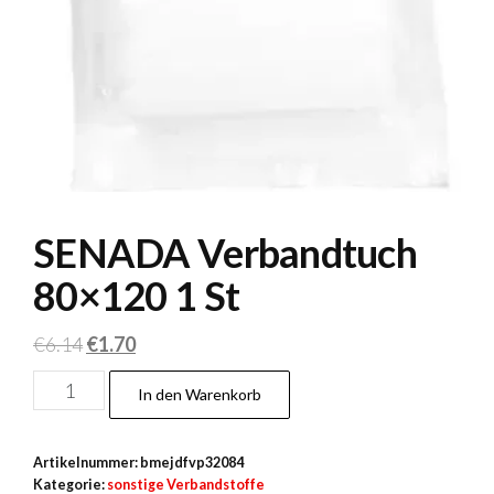
SENADA Verbandtuch
80×120 1 St
Ursprünglicher
Aktueller
€
6.14
€
1.70
Preis
Preis
SENADA
In den Warenkorb
war:
ist:
Verbandtuch
€6.14
€1.70.
80×120
Artikelnummer:
bmejdfvp32084
1 St
Kategorie:
sonstige Verbandstoffe