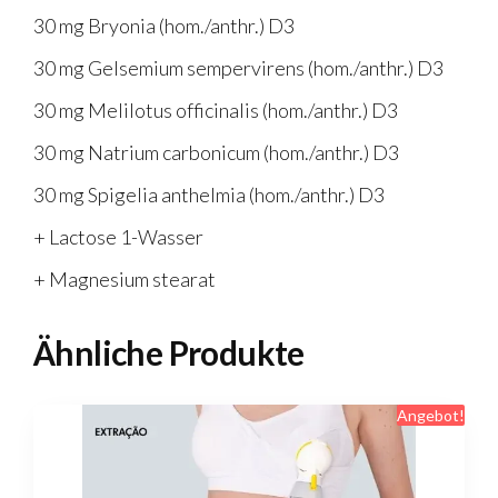
30 mg Bryonia (hom./anthr.) D3
30 mg Gelsemium sempervirens (hom./anthr.) D3
30 mg Melilotus officinalis (hom./anthr.) D3
30 mg Natrium carbonicum (hom./anthr.) D3
30 mg Spigelia anthelmia (hom./anthr.) D3
+ Lactose 1-Wasser
+ Magnesium stearat
Ähnliche Produkte
Angebot!