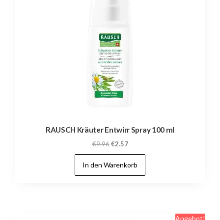
RAUSCH Kräuter Entwirr Spray 100 ml
Ursprünglicher
Aktueller
€
9.96
€
2.57
Preis
Preis
In den Warenkorb
war:
ist:
€9.96
€2.57.
Angebot!