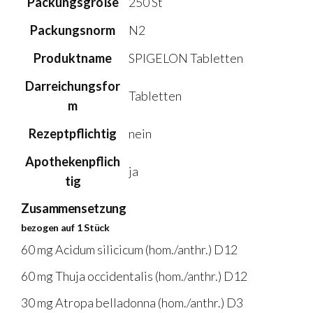
Packungsgröße
250 St
Packungsnorm
N2
Produktname
SPIGELON Tabletten
Darreichungsfor
Tabletten
m
Rezeptpflichtig
nein
Apothekenpflich
ja
tig
Zusammensetzung
bezogen auf 1 Stück
60 mg Acidum silicicum (hom./anthr.) D12
60 mg Thuja occidentalis (hom./anthr.) D12
30 mg Atropa belladonna (hom./anthr.) D3