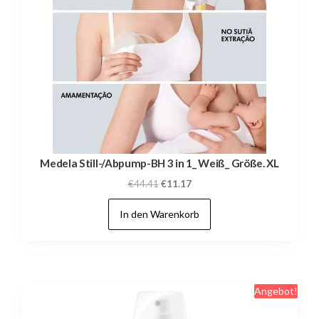
Medela Still-/Abpump-BH 3 in 1_ Weiß_ Größe. XL
Ursprünglicher
Aktueller
€
44.41
€
11.17
Preis
Preis
In den Warenkorb
war:
ist:
€44.41
€11.17.
Angebot!